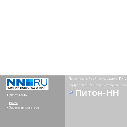
Персональный сайт пользователя
Пит
портрет № 252989 зарегистрирован боле
Питон-НН
Привет, Гость !
-
Войти
-
Зарегистрироваться