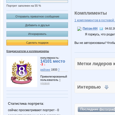
Портрет заполнен на 55 %
Комплименты
Отправить приватное сообщение
1 комплиментов в гостевой 
Добавить в друзья
Питон-НН
04.02.2
Игнорировать
Я горжусь, что роди
Сделать подарок
Вы не авторизованы! Чтоб
Кладоискатели и коллекционеры
популярность:
14101 место
Метки лидеров
-3 ↓
рейтинг
1933
?
Привилегированный
пользователь
8
уровня
Интервью
Статистика портрета:
Последние
фотогра
сейчас просматривают портрет - 0